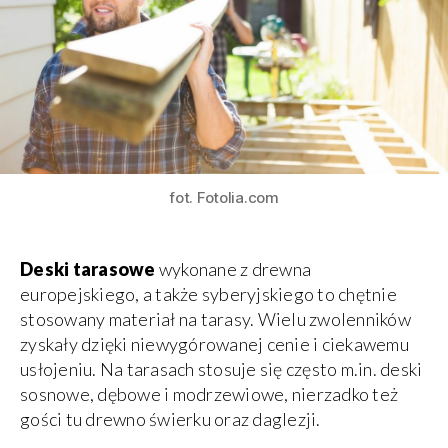
na
taras
wybr
fot. Fotolia.com
Deski tarasowe
wykonane z drewna
europejskiego, a także syberyjskiego to chętnie
stosowany materiał na tarasy. Wielu zwolenników
zyskały dzięki niewygórowanej cenie i ciekawemu
usłojeniu. Na tarasach stosuje się często m.in. deski
sosnowe, dębowe i modrzewiowe, nierzadko też
gości tu drewno świerku oraz daglezji.