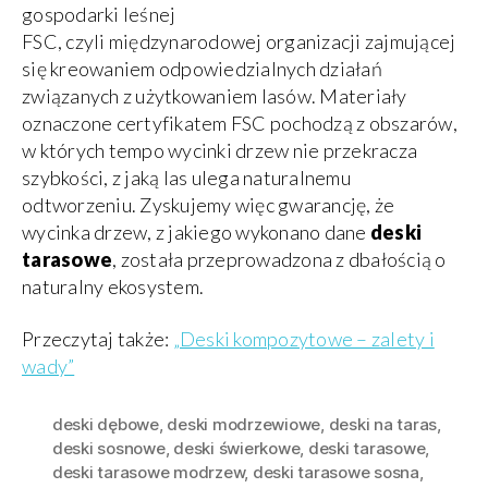
gospodarki leśnej
FSC, czyli międzynarodowej organizacji zajmującej
się kreowaniem odpowiedzialnych działań
związanych z użytkowaniem lasów. Materiały
oznaczone certyfikatem FSC pochodzą z obszarów,
w których tempo wycinki drzew nie przekracza
szybkości, z jaką las ulega naturalnemu
odtworzeniu. Zyskujemy więc gwarancję, że
wycinka drzew, z jakiego wykonano dane
deski
tarasowe
, została przeprowadzona z dbałością o
naturalny ekosystem.
Przeczytaj także:
„Deski kompozytowe – zalety i
wady”
deski dębowe
,
deski modrzewiowe
,
deski na taras
,
deski sosnowe
,
deski świerkowe
,
deski tarasowe
,
deski tarasowe modrzew
,
deski tarasowe sosna
,