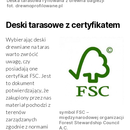
Deska tarasowa ryflowana z drewna daglezji
fot. drewnoprofilowane.pl
Deski tarasowe z certyfikatem
Wybierając deski
drewniane na taras
warto zwrócić
uwagę, czy
posiadają one
certyfikat FSC. Jest
to dokument
potwierdzający, że
zakupiony przez nas
materiał pochodzi z
terenów
symbol FSC –
międzynarodowej organizacji
zarządzanych
Forest Stewardship Council
zgodnie z normami
A.C.