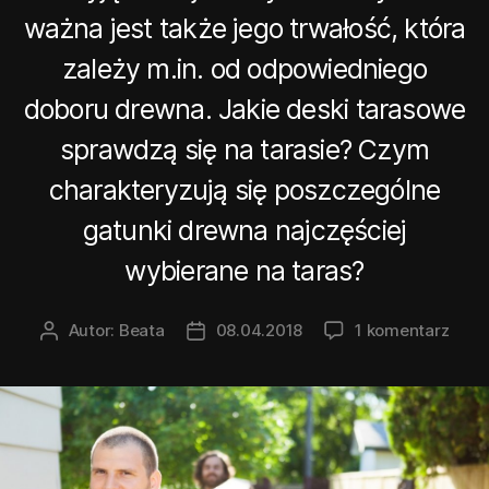
ważna jest także jego trwałość, która
zależy m.in. od odpowiedniego
doboru drewna. Jakie deski tarasowe
sprawdzą się na tarasie? Czym
charakteryzują się poszczególne
gatunki drewna najczęściej
wybierane na taras?
do
Autor:
Beata
08.04.2018
1 komentarz
Autor
Data
Drew
wpisu
wpisu
desk
tara
–
jakie
desk