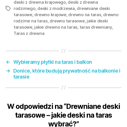
deski z drewna krajowego
,
deski z drewna
rodzimego
,
deski z modrzewia
,
drewniane deski
Tagi
tarasowe
,
drewno krajowe
,
drewno na taras
,
drewno
rodzime na taras
,
drewno tarasowe
,
jakie deski
tarasowe
,
jakie drewno na taras
,
taras drewniany
,
Taras z drewna
←
Wybieramy płytki na taras i balkon
→
Donice, które budują prywatność na balkonie i
tarasie
W odpowiedzi na “Drewniane deski
tarasowe – jakie deski na taras
wybrać?”