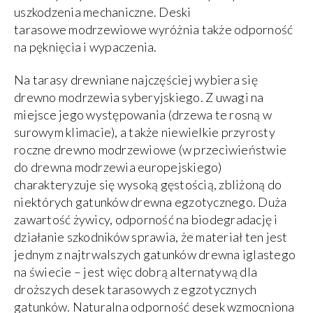
uszkodzenia mechaniczne. Deski
tarasowe modrzewiowe wyróżnia także odporność
na pęknięcia i wypaczenia.
Na tarasy drewniane najczęściej wybiera się
drewno modrzewia syberyjskiego. Z uwagi na
miejsce jego występowania (drzewa te rosną w
surowym klimacie), a także niewielkie przyrosty
roczne drewno modrzewiowe (w przeciwieństwie
do drewna modrzewia europejskiego)
charakteryzuje się wysoką gęstością, zbliżoną do
niektórych gatunków drewna egzotycznego. Duża
zawartość żywicy, odporność na biodegradację i
działanie szkodników sprawia, że materiał ten jest
jednym z najtrwalszych gatunków drewna iglastego
na świecie – jest więc dobrą alternatywą dla
droższych desek tarasowych z egzotycznych
gatunków. Naturalna odporność desek wzmocniona